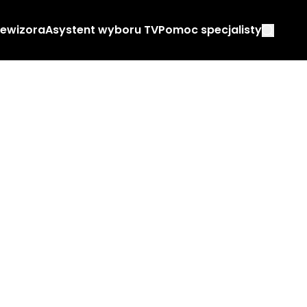
lewizora
Asystent wyboru TV
Pomoc specjalisty