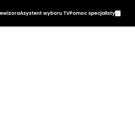
lewizora
Asystent wyboru TV
Pomoc specjalisty