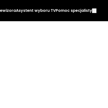
lewizora
Asystent wyboru TV
Pomoc specjalisty