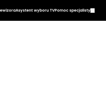
lewizora
Asystent wyboru TV
Pomoc specjalisty